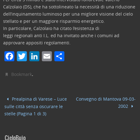
Calzolaio (DS), che ha sottolineato la necessità di una riduzione
dell’inquinamento luminoso per una migliore visione del cielo
stellato e per un maggiore risparmio energetico.
In particolare, Calzolaio ha citato l’esistenza di
leggi regionali anti I.L. ed ha invitato anche i comuni ad
approvare appositi regolamenti.
F
T
Li
E
C
a
w
n
m
o
c
itt
k
ai
n
.
Bookmark
e
er
e
l
di
b
dI
vi
Prealpina di Varese – Luce
Convegno di Mantova 09-03-
o
n
di
2002
sulle città senza oscurare le
o
stelle (Pagina 1 di 3)
k
CieloBuio