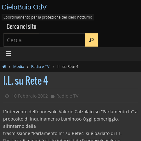
CieloBuio OdV
Coordinamento per la protezione del cielo notturno
Cerca nel sito
Media
Radio e TV
I.L. su Rete 4
I.L. su Rete 4
10 Febbraio 2002
Radio e TV
L’intervento dell’onorevole Valerio Calzolaio su “Parlamento In” a
proposito di Inquinamento Luminoso
Oggi pomeriggio,
all’interno della
trasmissione “Parlamento In” su Rete4, si é parlato di I.L.
Per circa 5 minuti é stato intervistato l’onorevole Valerio