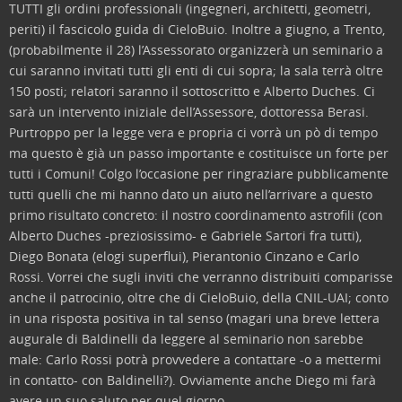
TUTTI gli ordini professionali (ingegneri, architetti, geometri,
periti) il fascicolo guida di CieloBuio. Inoltre a giugno, a Trento,
(probabilmente il 28) l’Assessorato organizzerà un seminario a
cui saranno invitati tutti gli enti di cui sopra; la sala terrà oltre
150 posti; relatori saranno il sottoscritto e Alberto Duches. Ci
sarà un intervento iniziale dell’Assessore, dottoressa Berasi.
Purtroppo per la legge vera e propria ci vorrà un pò di tempo
ma questo è già un passo importante e costituisce un forte per
tutti i Comuni! Colgo l’occasione per ringraziare pubblicamente
tutti quelli che mi hanno dato un aiuto nell’arrivare a questo
primo risultato concreto: il nostro coordinamento astrofili (con
Alberto Duches -preziosissimo- e Gabriele Sartori fra tutti),
Diego Bonata (elogi superflui), Pierantonio Cinzano e Carlo
Rossi. Vorrei che sugli inviti che verranno distribuiti comparisse
anche il patrocinio, oltre che di CieloBuio, della CNIL-UAI; conto
in una risposta positiva in tal senso (magari una breve lettera
augurale di Baldinelli da leggere al seminario non sarebbe
male: Carlo Rossi potrà provvedere a contattare -o a mettermi
in contatto- con Baldinelli?). Ovviamente anche Diego mi farà
avere un suo saluto per quel giorno.