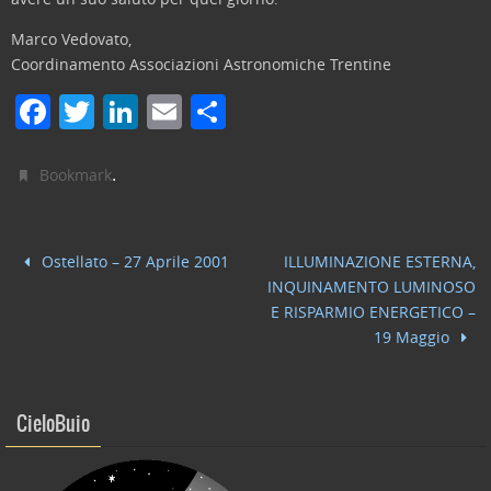
Marco Vedovato,
Coordinamento Associazioni Astronomiche Trentine
F
T
Li
E
C
a
w
n
m
o
c
itt
k
ai
n
.
Bookmark
e
er
e
l
di
b
dI
vi
Ostellato – 27 Aprile 2001
ILLUMINAZIONE ESTERNA,
o
n
di
INQUINAMENTO LUMINOSO
o
E RISPARMIO ENERGETICO –
19 Maggio
k
CieloBuio