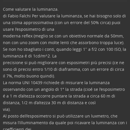
Come valutare la luminanza.
di Fabio Falchi
Per valutare la luminanza, se hai bisogno solo di
una stima approssimativa (con un errore del 50% circa) puoi
usare l’esposimetro di una
moderna reflex (meglio se con un obiettivo normale da 50mm,
non con uno zoom con molte lenti che assorbono troppa luce).
Se non ho sbagliato i conti, quando leggi 1″ a f/2 con 100 ISO, la
luminanza é di 1cd/m^2. La
precisione si può migliorare con esposimetri più precisi (ce ne
sono di precisi entro 1/10 di diaframma, con un errore di circa
il 7%, molto buono quindi).
La norma UNI 10439 richiede di misurare la luminanza
osservando con un angolo di 1° la strada (cioé se l’esposimetro
é a 1 m d’altezza occorre puntare la strada a circa 60 m di
distanza, 1/2 m d’altezza 30 m di distanza e così
via).
Al posto dell’esposimetro si può utilizzare un luxmetro, che
misura l’illuminamento da quale poi ricavare la luminanza con i
coefficienti dei