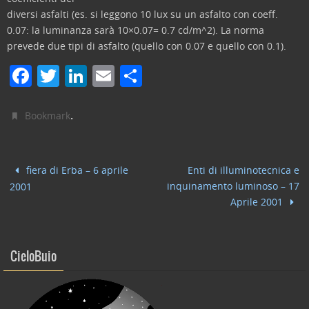
diversi asfalti (es. si leggono 10 lux su un asfalto con coeff.
0.07: la luminanza sarà 10×0.07= 0.7 cd/m^2). La norma
prevede due tipi di asfalto (quello con 0.07 e quello con 0.1).
F
T
Li
E
C
a
w
n
m
o
c
itt
k
ai
n
.
Bookmark
e
er
e
l
di
b
dI
vi
fiera di Erba – 6 aprile
Enti di illuminotecnica e
o
n
di
inquinamento luminoso – 17
2001
o
Aprile 2001
k
CieloBuio