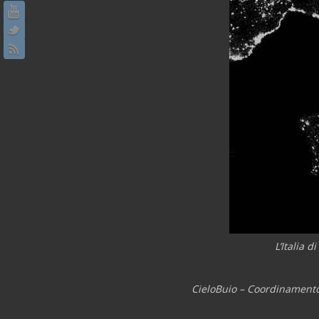
L’Italia d
CieloBuio – Coordinamento