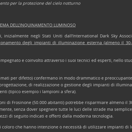
nto per la protezione del cielo notturno
LEMA DELL’INQUINAMENTO LUMINOSO
i, inizialmente negli Stati Uniti dall’International Dark Sky Ass
nzionamento degli impianti di illuminazione esterna (almeno il 30-
e impegnato e coinvolto attraverso i suoi tecnici ed esperti, nello s
simati per difetto) confermano in modo drammatico e preoccupante ch
 progettazione, di realizzazione o gestione degli impianti di illumi
nti (tipico esempio i lampioni a sfera).
ioni di Frosinone (50.000 abitanti) potrebbe risparmiare almeno il 
ovviamente, senza dover spegnere tutte le luci delle strade ma sempl
ezzi di seguito indicati e offerti dalla moderna tecnologia.
i coloro che hanno intenzione o necessità di utilizzare impianti di 