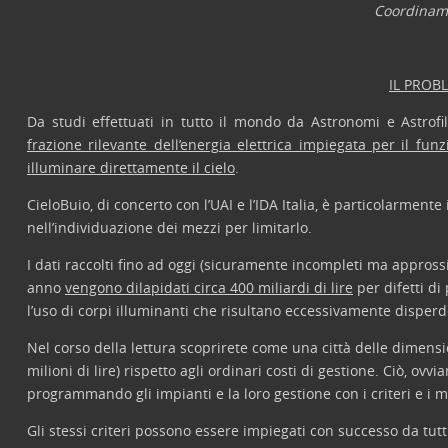
Coordiname
IL PROB
Da studi effettuati in tutto il mondo da Astronomi e Astrofil
frazione rilevante dell’energia elettrica impiegata per il fu
illuminare direttamente il cielo
.
CieloBuio, di concerto con l’UAI e l’IDA Italia, è particolarment
nell’individuazione dei mezzi per limitarlo.
I dati raccolti fino ad oggi (sicuramente incompleti ma appros
anno
vengono dilapidati circa 400 miliardi di lire
per difetti di
l’uso di corpi illuminanti che risultano eccessivamente disperde
Nel corso della lettura scoprirete come una città delle dimens
milioni di lire) rispetto agli ordinari costi di gestione. Ciò, 
programmando gli impianti e la loro gestione con i criteri e i m
Gli stessi criteri possono essere impiegati con successo da tutt