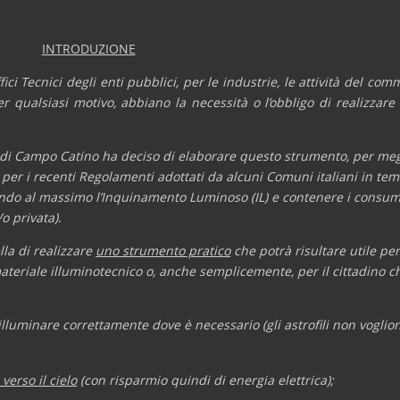
INTRODUZIONE
 Tecnici degli enti pubblici, per le industrie, le attività del commer
per qualsiasi motivo, abbiano la necessità o l’obbligo di realizzare
o di Campo Catino ha deciso di elaborare questo strumento, per meg
 e per i recenti Regolamenti adottati da alcuni Comuni italiani in t
do al massimo l’Inquinamento Luminoso (IL) e contenere i consumi
o privata).
lla di realizzare
uno strumento pratico
che potrà risultare utile per 
 materiale illuminotecnico o, anche semplicemente, per il cittadino c
illuminare correttamente dove è necessario (gli astrofili non voglio
erso il cielo
(con risparmio quindi di energia elettrica);