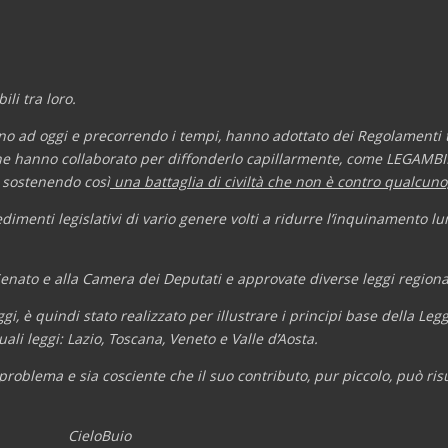
li tra loro.
 fino ad oggi e precorrendo i tempi, hanno adottato dei Regolamenti
 che hanno collaborato per diffonderlo capillarmente, come LEGAMBIE
, sostenendo così
una battaglia di civiltà che non è contro qualcuno
dimenti legislativi di vario genere volti a ridurre l’inquinamento l
 Senato e alla Camera dei Deputati e approvate diverse leggi regional
 è quindi stato realizzato per illustrare i principi base della Leg
ali leggi: Lazio, Toscana, Veneto e Valle d’Aosta.
 problema e sia cosciente che il suo contributo, pur piccolo, può ris
CieloBuio