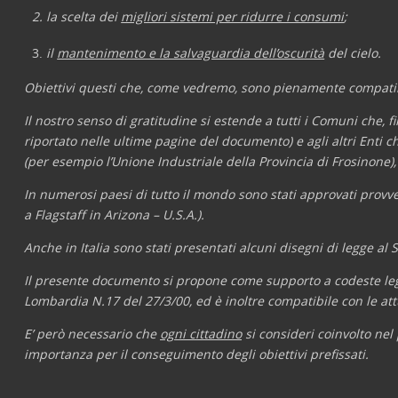
la scelta dei
migliori sistemi per ridurre i consumi
;
il
mantenimento e la salvaguardia dell’oscurità
del cielo.
Obiettivi questi che, come vedremo, sono pienamente compatibi
Il nostro senso di gratitudine si estende a tutti i Comuni che,
riportato nelle ultime pagine del documento) e agli altri Enti
(per esempio l’Unione Industriale della Provincia di Frosinone)
In numerosi paesi di tutto il mondo sono stati approvati provve
a Flagstaff in Arizona – U.S.A.).
Anche in Italia sono stati presentati alcuni disegni di legge al
Il presente documento si propone come supporto a codeste leggi,
Lombardia N.17 del 27/3/00, ed è inoltre compatibile con le attu
E’ però necessario che
ogni cittadino
si consideri coinvolto nel
importanza per il conseguimento degli obiettivi prefissati.