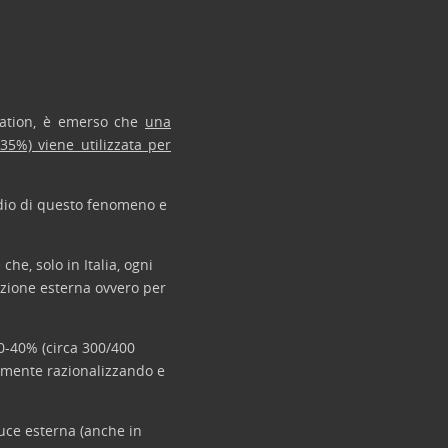
ociation, è emerso che
una
35%) viene utilizzata per
tudio di questo fenomeno e
e, solo in Italia, ogni
nazione esterna ovvero per
30-40% (circa 300/400
icemente razionalizzando e
luce esterna (anche in