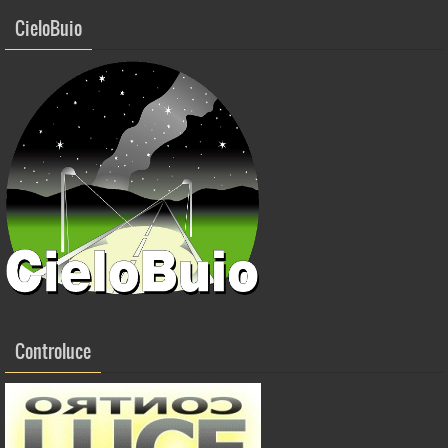
CieloBuio
Controluce