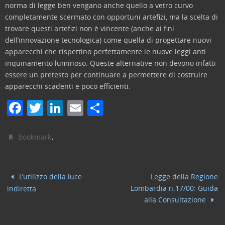
norma di legge ben vengano anche quello a vetro curvo
completamente scermato con opportuni artefizi, ma la scelta di
trovare questi artefizi non è vincente (anche ai fini
dell’innovazione tecnologica) come quella di progettare nuovi
apparecchi che rispettino perfettamente le nuove leggi anti
inquinamento luminoso. Queste alternative non devono infatti
essere un pretesto per continuare a permettere di costruire
apparecchi scadenti e poco efficienti.
F
T
Li
E
C
a
w
n
m
o
c
itt
k
ai
n
.
Bookmark
e
er
e
l
di
b
dI
vi
L’utilizzo della luce
Legge della Regione
o
n
di
Lombardia n.17/00: Guida
indiretta
o
alla Consultazione
k