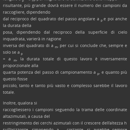
p
m
risultante, più grande dovrà essere il numero dei campioni da
raccogliere, dipendendo
dal reciproco del quadrato del passo angolare a
.e poi anche
p
la durata della
posa, dipendendo dal reciproco della superficie di cielo
inquadrata, varierà in ragione
inversa del quadrato di a
, per cui si conclude che, sempre e
m
solo se a
p
= a
,
la durata totale di questo lavoro è inversamente
m
proporzionale alla
quarta potenza del passo di campionamento a
,
e quanto più
p
questo fosse
piccolo, tanto e tanto più vasto e complesso sarebbe il lavoro
totale.
Inoltre, qualora si
raccogliessero i campioni seguendo la trama delle coordinate
altazimutali, a causa del
restringimento dei cerchi azimutali con il crescere dell’altezza h
sull’orizzonte, rimanendo a
costante, si avrebbe sempre