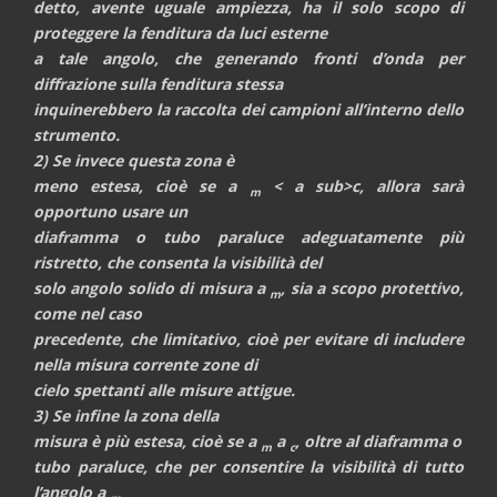
detto, avente uguale ampiezza, ha il solo scopo di
proteggere la fenditura da luci esterne
a tale angolo, che generando fronti d’onda per
diffrazione sulla fenditura stessa
inquinerebbero la raccolta dei campioni all’interno dello
strumento.
2) Se invece questa zona è
meno estesa, cioè se a
< a sub>c, allora sarà
m
opportuno usare un
diaframma o tubo paraluce adeguatamente più
ristretto, che consenta la visibilità del
solo angolo solido di misura a
, sia a scopo protettivo,
m
come nel caso
precedente, che limitativo, cioè per evitare di includere
nella misura corrente zone di
cielo spettanti alle misure attigue.
3) Se infine la zona della
misura è più estesa, cioè se a
a
, oltre al diaframma o
m
c
tubo paraluce, che per consentire la visibilità di tutto
l’angolo a