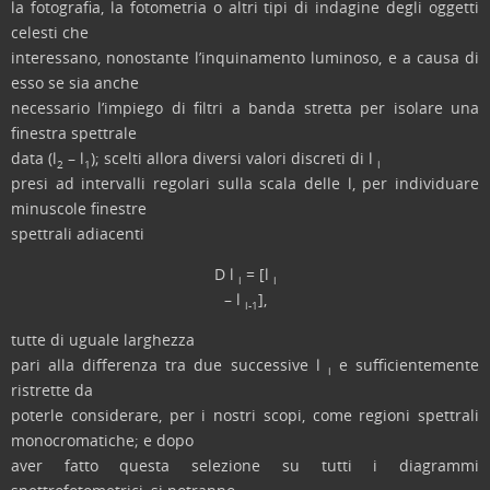
la fotografia, la fotometria o altri tipi di indagine degli oggetti
celesti che
interessano, nonostante l’inquinamento luminoso, e a causa di
esso se sia anche
necessario l’impiego di filtri a banda stretta per isolare una
finestra spettrale
data (l
– l
); scelti allora diversi valori discreti di l
2
1
i
presi ad intervalli regolari sulla scala delle l, per individuare
minuscole finestre
spettrali adiacenti
D l
= [l
i
i
– l
]
,
i-1
tutte di uguale larghezza
pari alla differenza tra due successive l
e sufficientemente
i
ristrette da
poterle considerare, per i nostri scopi, come regioni spettrali
monocromatiche; e dopo
aver fatto questa selezione su tutti i diagrammi