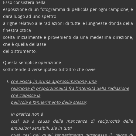
Esso consisterà nella
esposizione di un fotogramma di pellicola per ogni campione, e
darà luogo ad uno spettro
a righe relativo alle radiazioni di tutte le lunghezze d’onda della
finestra ottica
scelta inizialmente e provenienti da una medesima direzione,
che è quella dell’asse
dello strumento.
Questa semplice operazione
sottintende diverse ipotesi tutt’altro che ovvie:
che esista, in prima approssimazione, una
relazione di proporzionalità fra l’intensità della radiazione
che colpisce la
pellicola e l’annerimento della stessa
;
In pratica non è
così, sia a causa della mancanza di reciprocità delle
emulsioni sensibili, sia in tutti
quei casi nei quali l’annerimento oltrepassa il valore di