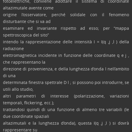
fotoelettriche, conviene adottare il sistema di coordinate
altazimutale avente come
origine l’osservatore, perché solidale con il fenomeno
disturbante che si va ad
esaminare ed invariante rispetto ad esso; per “mappa
spettroscopica del sito”
intendo la rappresentazione delle intensità I = I(q ,j ,l ) della
radiazione
elettromagnetica incidente in funzione delle coordinate q e j ,
che rappresentano la
direzione di provenienza, e della lunghezza d’onda l nell’ambito
di una
determinata finestra spettrale D l ; si possono poi introdurre, se
utili allo studio,
altri parametri di interesse (polarizzazione, variazioni
temporali, flickering, ecc.);
trattandosi quindi di una funzione di almeno tre variabili (le
due coordinate spaziali
altazimutali e la lunghezza d’onda), questa I(q ,j ,l ) si dovrà
rappresentare su