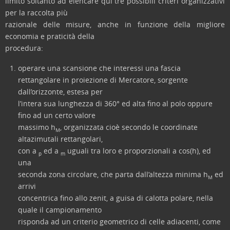
limito soltanto ad elencare qui tre possibili criteri organizzativi
per la raccolta più
razionale delle misure, anche in funzione della migliore
economia e praticità della
procedura:
operare una scansione che interessi una fascia
rettangolare in proiezione di Mercatore, sorgente
dall’orizzonte, estesa per
l’intera sua lunghezza di 360° ed alta fino al polo oppure
fino ad un certo valore
massimo h
, organizzata cioè secondo le coordinate
M
altazimutali rettangolari,
con a
ed a
uguali tra loro e proporzionali a cos(h), ed
p
m
una
seconda zona circolare, che parta dall’altezza minima h
ed
M
arrivi
concentrica fino allo zenit, a guisa di calotta polare, nella
quale il campionamento
risponda ad un criterio geometrico di celle adiacenti, come