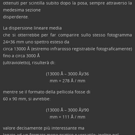
ottenuti per scintilla subito dopo la posa, sempre attraverso la
medesima sezione
disperdente.
La dispersione lineare media
che si otterrebbe per far comparire sullo stesso fotogramma
24×36 mm uno spettro esteso da
circa 13000 Å (estremo infrarosso registrabile fotograficamente)
fino a circa 3000 Å
(ultravioletto), risulterà di:
(13000 Å – 3000 Å)/36
mm = 278 Å / mm
mentre se il formato della pellicola fosse di
60 x 90 mm, si avrebbe:
(13000 Å – 3000 Å)/90
mm = 111 Å / mm
valore decisamente più interessante ma
legato ad un formato meno pratico e versatile; inoltre nel