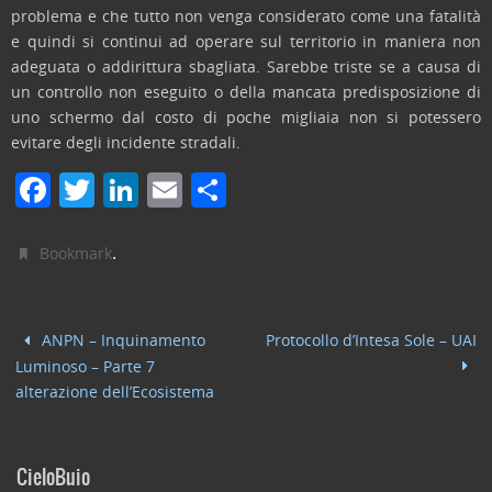
problema e che tutto non venga considerato come una fatalità
e quindi si continui ad operare sul territorio in maniera non
adeguata o addirittura sbagliata. Sarebbe triste se a causa di
un controllo non eseguito o della mancata predisposizione di
uno schermo dal costo di poche migliaia non si potessero
evitare degli incidente stradali.
F
T
Li
E
C
a
w
n
m
o
c
itt
k
ai
n
.
Bookmark
e
er
e
l
di
b
dI
vi
ANPN – Inquinamento
Protocollo d’Intesa Sole – UAI
o
n
di
Luminoso – Parte 7
o
alterazione dell’Ecosistema
k
CieloBuio