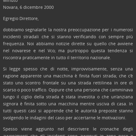
Minuto
Novara, 6 dicembre 2000
Egregio Direttore,
dobbiamo segnalarle la nostra preoccupazione per i numerosi
incidenti stradali che si stanno verificando con sempre più
frequenza. Noi abbiamo notizie dirette su quello che avviene
nel novarese e nel Vco; ma purtroppo questa tendenza si
riscontra praticamente in tutto il territorio nazionale.
Si legge spesso che di notte, improvvisamente, senza una
ragione apparente una macchina è finita fuori strada; che c’è
stato uno scontro frontale su una strada rettilinea in ore di
scarso o poco traffico. Oppure che una persona che camminava
lungo il ciglio della strada è stata investita o che un’anziana
signora è finita sotto una macchina mentre usciva di casa. In
tutti questi casi si apprende che le autorità preposte stanno
svolgendo le indagini del caso per accertarne le motivazioni.
Spesso viene aggiunto nel descrivere le cronache degli
avvenimenti che gli incidenti sono avvenuti in zone poco o