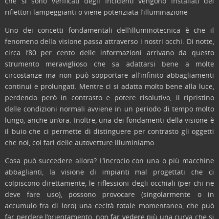
che si sono verificati degli incidenti vengono installati dei
riflettori lampeggianti o viene potenziata l’illuminazione
Uno dei concetti fondamentali dell’illuminotecnica è che il
fenomeno della visione passa attraverso i nostri occhi. Di notte,
circa l’80 per cento delle informazioni arrivano da questo
strumento meraviglioso che sa adattarsi bene a molte
circostanze ma non può sopportare all’infinito abbagliamenti
continui e prolungati. Mentre ci si adatta molto bene alla luce,
perdendo però in contrasto e potere risolutivo, il ripristino
delle condizioni normali avviene in un periodo di tempo molto
lungo, anche un’ora. Inoltre, una dei fondamenti della visione è
il buio che ci permette di distinguere per contrasto gli oggetti
che noi, coi fari delle autovetture illuminiamo.
Cosa può succedere allora? L’incrocio con una o più macchine
abbaglianti, la visione di impianti mal progettati che ci
colpiscono direttamente, le riflessioni degli occhiali (per chi ne
deve fare uso), possono provocare (singolarmente o in
accumulo fra di loro) una cecità totale momentanea, che può
far perdere l’orientamento, non far vedere più una curva che si