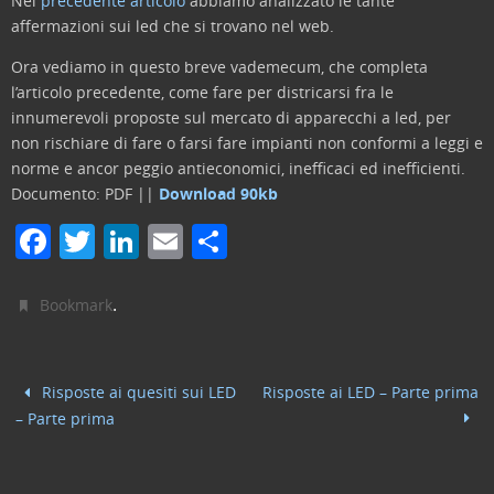
Nel
precedente articolo
abbiamo analizzato le tante
affermazioni sui led che si trovano nel web.
Ora vediamo in questo breve vademecum, che completa
l’articolo precedente, come fare per districarsi fra le
innumerevoli proposte sul mercato di apparecchi a led, per
non rischiare di fare o farsi fare impianti non conformi a leggi e
norme e ancor peggio antieconomici, inefficaci ed inefficienti.
Documento: PDF ||
Download 90kb
F
T
Li
E
C
a
w
n
m
o
c
itt
k
ai
n
.
Bookmark
e
er
e
l
di
b
dI
vi
Risposte ai quesiti sui LED
Risposte ai LED – Parte prima
o
n
di
– Parte prima
o
k