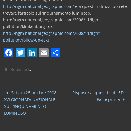
http://ngm.nationalgeographic.com/
e a questi indirizzi potrete
trovare l’articolo sull’inquinamento luminoso:
http://ngm.nationalgeographic.com/2008/11/light-
pollution/klinkenborg-text
http://ngm.nationalgeographic.com/2008/11/light-
pollution/follow-up-text
F
T
Li
E
C
a
w
n
m
o
c
itt
k
ai
n
.
Bookmark
e
er
e
l
di
b
dI
vi
Sabato 25 ottobre 2008:
Risposte ai quesiti sui LED –
o
n
di
Parte prima
XVI GIORNATA NAZIONALE
o
SULL’INQUINAMENTO
LUMINOSO
k