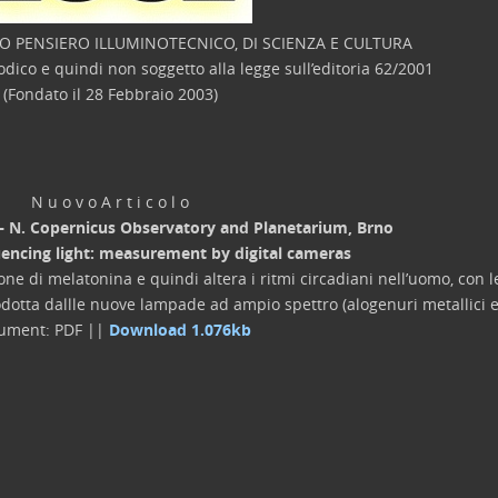
O PENSIERO ILLUMINOTECNICO, DI SCIENZA E CULTURA
co e quindi non soggetto alla legge sull’editoria 62/2001
(Fondato il 28 Febbraio 2003)
N u o v o A r t i c o l o
 – N. Copernicus Observatory and Planetarium, Brno
encing light: measurement by digital cameras
one di melatonina e quindi altera i ritmi circadiani nell’uomo, con l
odotta dallle nuove lampade ad ampio spettro (alogenuri metallici e
ument: PDF ||
Download 1.076kb