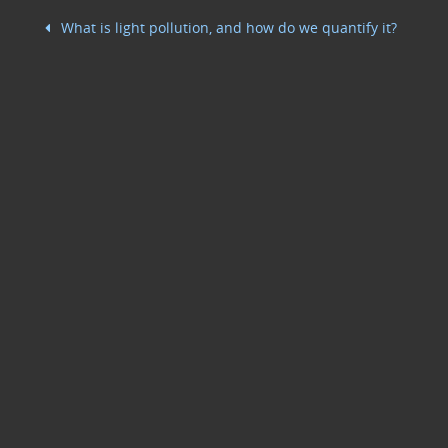
b
dI
vi
What is light pollution, and how do we quantify it?
o
n
di
o
k