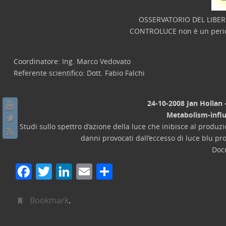
OSSERVATORIO DEL LIBER
CONTROLUCE non è un periodi
Coordinatore: Ing. Marco Vedovato
Referente scientifico: Dott. Fabio Falchi
24-10-2008 Jan Hollan
Metabolism-influ
Studi sullo spettro d’azione della luce che inibisce al produzi
danni provocati dall’eccesso di luce blu pr
Doc
F
T
Li
E
C
a
w
n
m
o
c
itt
k
ai
n
Bookmark
.
e
er
e
l
di