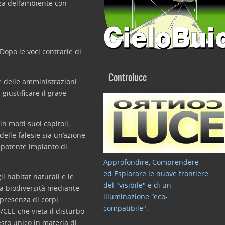
zza dell’ambiente con
Dopo le voci contrarie di
Controluce
te delle amministrazioni
iustificare il grave
n molti suoi capitoli;
elle falesie sia un’azione
Il potente impianto di
Approfondire, Comprendere
ed Esplorare le nuove frontiere
 habitat naturali e le
del "visibile" e di un'
 la biodiversità mediante
illuminazione "eco-
 presenza di corpi
compatibile"
.
/CEE che vieta il disturbo
esto unico in materia di