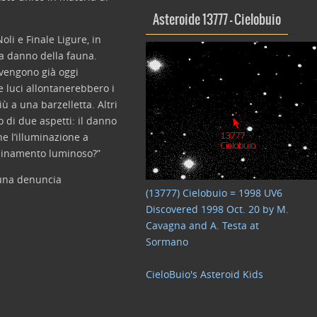
Asteroide 13777 – Cielobuio
oli e Finale Ligure, in
 a danno della fauna.
 vengono già oggi
e luci allontanerebbero i
 a una barzelletta. Altri
 di due aspetti: il danno
he l’illuminazione a
nquinamento luminoso?”
o una denuncia
(13777) Cielobuio = 1998 UV6
Discovered 1998 Oct. 20 by M.
Cavagna and A. Testa at
Sormano
CieloBuio's Asteroid Kids