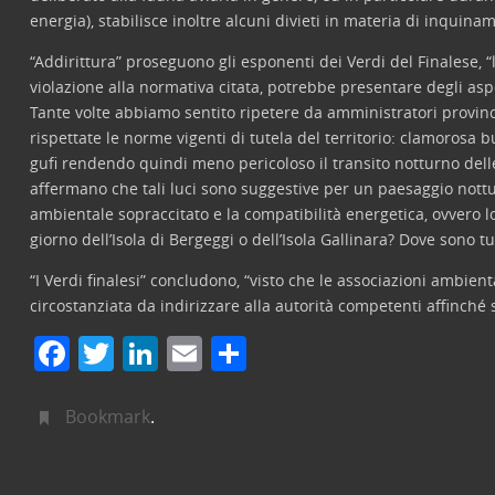
energia), stabilisce inoltre alcuni divieti in materia di inquin
“Addirittura” proseguono gli esponenti dei Verdi del Finalese, “l
violazione alla normativa citata, potrebbe presentare degli asp
Tante volte abbiamo sentito ripetere da amministratori provinc
rispettate le norme vigenti di tutela del territorio: clamorosa 
gufi rendendo quindi meno pericoloso il transito notturno dell
affermano che tali luci sono suggestive per un paesaggio nottu
ambientale sopraccitato e la compatibilità energetica, ovvero lo
giorno dell’Isola di Bergeggi o dell’Isola Gallinara? Dove sono 
“I Verdi finalesi” concludono, “visto che le associazioni ambi
circostanziata da indirizzare alla autorità competenti affinché s
F
T
Li
E
C
a
w
n
m
o
c
itt
k
ai
n
Bookmark
.
e
er
e
l
di
b
dI
vi