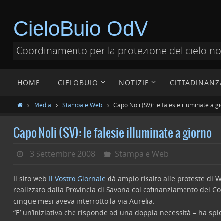
CieloBuio OdV
Coordinamento per la protezione del cielo n
HOME
CIELOBUIO
NOTIZIE
CITTADINANZ
Media
Stampa e Web
Capo Noli (SV): le falesie illuminate a g
Capo Noli (SV): le falesie illuminate a giorno
3 Settembre 2008
Stampa e Web
Il sito web
Il Vostro Giornale
dà ampio risalto alle proteste di 
realizzato dalla Provincia di Savona col cofinanziamento dei C
cinque mesi aveva interrotto la via Aurelia.
“E’ un’iniziativa che risponde ad una doppia necessità – ha spieg