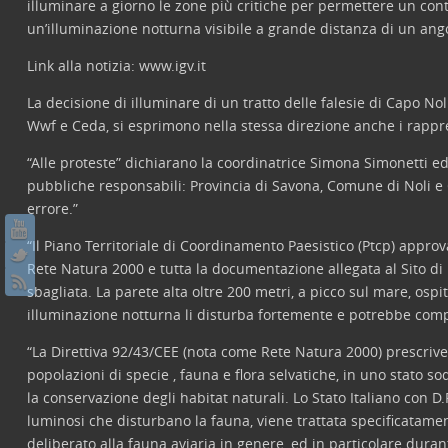
illuminare a giorno le zone più critiche per permettere un cont
un’illuminazione notturna visibile a grande distanza di un angol
Link alla notizia: www.igv.it
La decisione di illuminare di un tratto delle falesie di Capo No
Wwf e Ceda, si esprimono nella stessa direzione anche i rappre
“Alle proteste” dichiarano la coordinatrice Simona Simonetti ed
pubbliche responsabili: Provincia di Savona, Comune di Noli e 
errore.”
“Il Piano Territoriale di Coordinamento Paesistico (Ptcp) approv
Rete Natura 2000 e tutta la documentazione allegata al Sito di 
sbagliata. La parete alta oltre 200 metri, a picco sul mare, ospita
illuminazione notturna li disturba fortemente e potrebbe compr
“La Direttiva 92/43/CEE (nota come Rete Natura 2000) prescrive
popolazioni di specie , fauna e flora selvatiche, in uno stato s
la conservazione degli habitat naturali. Lo Stato Italiano con D
luminosi che disturbano la fauna, viene trattata specificatament
deliberato alla fauna aviaria in genere, ed in particolare durant