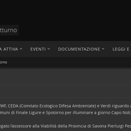
otturno
A ATTIVA
EVENTI
DOCUMENTAZIONE
LEGGI 
iorno
WWF, CEDA (Comitato Ecologico Difesa Ambientale) e Verdi riguardo
omuni di Finale Ligure e Spotorno per illuminare a giorno Capo Noli
ato l’assessore alla Viabilità della Provincia di Savona Pierluigi Pesc