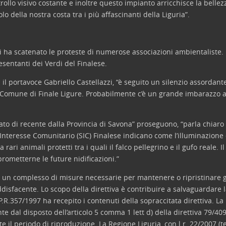
rollo visivo costante e inoltre questo impianto arricchisce la belle
o della nostra costa tra i più affascinanti della Liguria”.
li ha scatenato le proteste di numerose associazioni ambientaliste. 
sentanti dei Verdi del Finalese.
 il portavoce Gabriello Castellazzi, “è seguito un silenzio assordan
Comune di Finale Ligure. Probabilmente c’è un grande imbarazzo a g
ato di recente dalla Provincia di Savona” proseguono, “parla chiaro i
Interesse Comunitario (SIC) Finalese indicano come l’illuminazione d
 rari animali protetti tra i quali il falco pellegrino e il gufo reale. 
ometterne le future nidificazioni.”
 un complesso di misure necessarie per mantenere o ripristinare gli
oddisfacente. Lo scopo della direttiva è contribuire a salvaguardare
.P.R.357/1997 ha recepito i contenuti della sopraccitata direttiva. La
e dal disposto dell’articolo 5 comma 1 lett d) della direttiva 79/409
e il periodo di riproduzione. La Regione Liguria, con l.r. 22/2007 (t