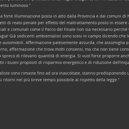
amento luminoso.”
a forte illuminazione posta in atto dalla Provincia e dai comuni di N
etti di reato penale per effetto del maltrattamento posto in essere
iali e comunali come il Parco del Finale non sia necessario perché
bugia! Già sedicenti ambientalisti sono scesi in campo dicendo che l
e automobili. Affermazione palesemente assurda, che assomiglia più
rno, affermazione che trova molti consensi, ma che non tiene conto
 spreco di rilevanti quantità di energia. Si vuol forse proporre anc
tutti i buoni propositi di risparmio energetico e di riduzione dell’i
entaliste sono rimaste fino ad ora inascoltate, stanno predisponend
i ritorni nel più breve tempo possibile al rispetto della legge.”