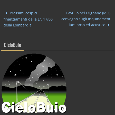
e
er
e
l
di
b
dI
vi
Prossimi cospicui
Pavullo nel Frignano (MO):
o
n
di
convegno sugli inquinamenti
finanziamenti della Lr. 17/00
o
luminoso ed acustico
della Lombardia
k
CieloBuio