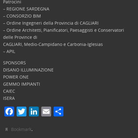
Patrocini
– REGIONE SARDEGNA
– CONSORZIO BIM
– Ordine Ingegneri della Provincia di CAGLIARI
– Ordine Architetti, Pianificatori, Paesaggisti e Conservatori
delle Province di
CAGLIARI, Medio-Campidano e Carbonia-Iglesias
– APIL
SPONSORS
DISANO ILLUMINAZIONE
POWER ONE
GEMMO IMPIANTI
CAIEC
ISERA
F
T
Li
E
C
a
w
n
m
o
c
itt
k
ai
n
.
Bookmark