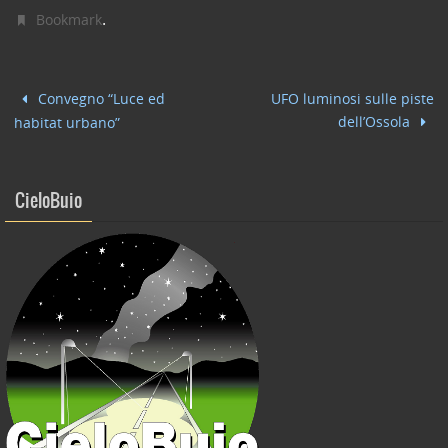
c
itt
k
ai
n
.
Bookmark
e
er
e
l
di
b
dI
vi
Convegno “Luce ed
UFO luminosi sulle piste
o
n
di
dell’Ossola
habitat urbano”
o
k
CieloBuio