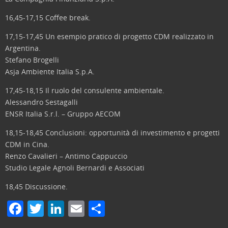
16,45-17,15 Coffee break.
17,15-17,45 Un esempio pratico di progetto CDM realizzato in
Argentina.
Stefano Brogelli
Asja Ambiente Italia S.p.A.
17,45-18,15 Il ruolo del consulente ambientale.
Alessandro Sestagalli
ENSR Italia S.r.l. – Gruppo AECOM
18,15-18,45 Conclusioni: opportunità di investimento e progetti
CDM in Cina.
Renzo Cavalieri – Antimo Cappuccio
Studio Legale Agnoli Bernardi e Associati
18,45 Discussione.
F
T
Li
E
C
a
w
n
m
o