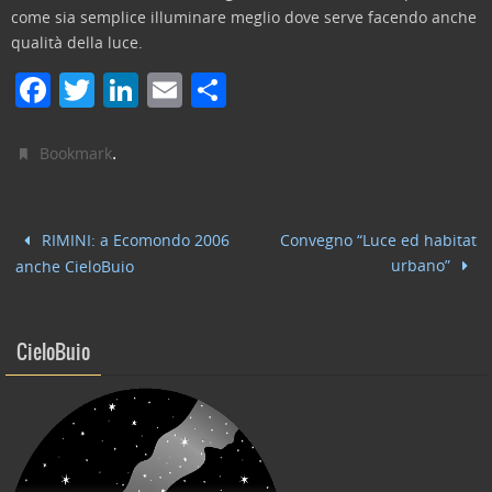
come sia semplice illuminare meglio dove serve facendo anche
qualità della luce.
F
T
Li
E
C
a
w
n
m
o
c
itt
k
ai
n
.
Bookmark
e
er
e
l
di
b
dI
vi
RIMINI: a Ecomondo 2006
Convegno “Luce ed habitat
o
n
di
urbano”
anche CieloBuio
o
k
CieloBuio