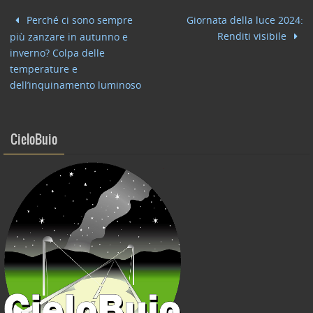
b
dI
vi
Perché ci sono sempre
Giornata della luce 2024:
o
n
di
Renditi visibile
più zanzare in autunno e
o
inverno? Colpa delle
temperature e
k
dell’inquinamento luminoso
CieloBuio