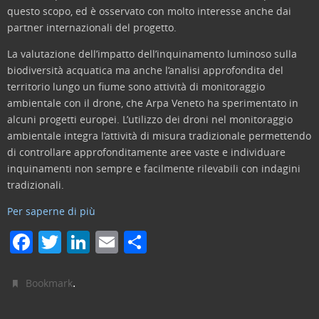
questo scopo, ed è osservato con molto interesse anche dai
partner internazionali del progetto.
La valutazione dell’impatto dell’inquinamento luminoso sulla
biodiversità acquatica ma anche l’analisi approfondita del
territorio lungo un fiume sono attività di monitoraggio
ambientale con il drone, che Arpa Veneto ha sperimentato in
alcuni progetti europei. L’utilizzo dei droni nel monitoraggio
ambientale integra l’attività di misura tradizionale permettendo
di controllare approfonditamente aree vaste e individuare
inquinamenti non sempre e facilmente rilevabili con indagini
tradizionali.
Per saperne di più
F
T
Li
E
C
a
w
n
m
o
c
itt
k
ai
n
.
Bookmark
e
er
e
l
di