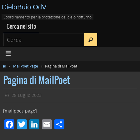
CieloBuio OdV
Coordinamento per la protezione del cielo notturno
Cerca nel sito
MailPoet Page
Pagina di MailPoet
Pagina di MailPoet
28 Luglio 2023
[mailpoet_page]
F
T
Li
E
C
a
w
n
m
o