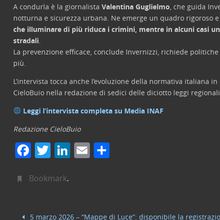
A condurla è la giornalista
Valentina Guglielmo
, che guida Inve
notturna e sicurezza urbana. Ne emerge un quadro rigoroso e p
che illuminare di più riduca i crimini, mentre in alcuni casi 
stradali
.
La prevenzione efficace, conclude Invernizzi, richiede politiche
più.
L’intervista tocca anche l’evoluzione della normativa italiana 
CieloBuio nella redazione di sedici delle diciotto leggi regionali
Leggi l’intervista completa su Media INAF
Redazione CieloBuio
F
T
Li
E
C
a
w
n
m
o
c
itt
k
ai
n
Bookmark
.
e
er
e
l
di
b
dI
vi
5 marzo 2026 – “Mappe di Luce”: disponibile la registrazi