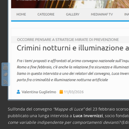
Sull’onda del convegno
“Mappe di Luce”
del 23 febbraio scors
pubblicato una lunga intervista a
Luca Invernizzi
, socio fonda
come variabile indipendente per comportamenti devianti?
(Edi