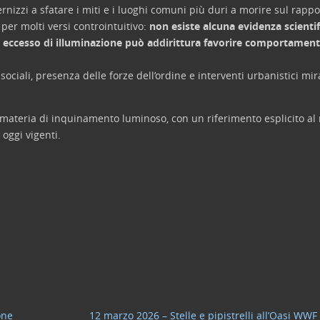
rnizzi a sfatare i miti e i luoghi comuni più duri a morire sul rappor
er molti versi controintuitivo:
non esiste alcuna evidenza scientif
un eccesso di illuminazione può addirittura favorire comportamenti
 sociali, presenza delle forze dell’ordine e interventi urbanistici mi
in materia di inquinamento luminoso, con un riferimento esplicito al 
 oggi vigenti.
one
12 marzo 2026 – Stelle e pipistrelli all’Oasi WWF