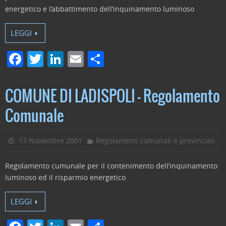
energetico e l’abbattimento dell’inquinamento luminoso
LEGGI
F
T
Li
E
C
a
w
n
m
o
c
itt
k
ai
n
COMUNE DI LADISPOLI – Regolamento
e
er
e
l
di
Comunale
b
dI
vi
o
n
di
17 Novembre 2001
Regolamenti comunali e provinciali
o
Regolamento cumunale per il contenimento dell’inquinamento
k
luminoso ed il risparmio energetico
LEGGI