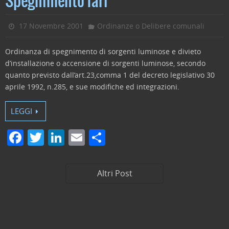
Spegnimento fari
b
dI
vi
o
n
di
17 Novembre 2001
Ordinanze o Delibere comunali
o
Ordinanza di spegnimento di sorgenti luminose e divieto
k
d’installazione o accensione di sorgenti luminose, secondo
quanto previsto dall’art.23,comma 1 del decreto legislativo 30
aprile 1992, n.285, e sue modifiche ed integrazioni.
LEGGI
F
T
Li
E
C
a
w
n
m
o
c
itt
k
ai
n
Altri Post
e
er
e
l
di
b
dI
vi
o
n
di