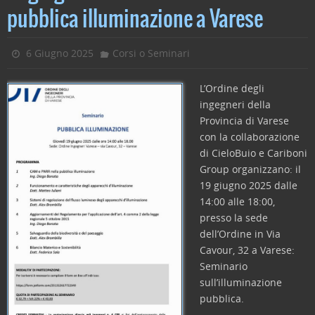
e
er
e
l
di
pubblica illuminazione a Varese
b
dI
vi
o
n
di
6 Giugno 2025
Corsi o Seminari
o
k
L’Ordine degli
ingegneri della
Provincia di Varese
con la collaborazione
di CieloBuio e Cariboni
Group organizzano: il
19 giugno 2025 dalle
14:00 alle 18:00,
presso la sede
dell’Ordine in Via
Cavour, 32 a Varese:
Seminario
sull’illuminazione
pubblica.