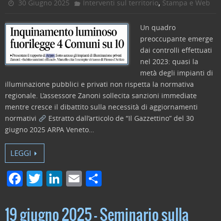
,
30 Giugno 2025
Interventi sul territorio
Stampa e Web
k
Un quadro
preoccupante emerge
dai controlli effettuati
nel 2023: quasi la
metà degli impianti di
illuminazione pubblici e privati non rispetta la normativa
regionale. L’assessore Zanoni sollecita sanzioni immediate
mentre cresce il dibattito sulla necessità di aggiornamenti
normativi
Estratto dall’articolo de “Il Gazzettino” del 30
giugno 2025 ARPA Veneto…
LEGGI
F
T
Li
E
C
a
w
n
m
o
c
itt
k
ai
n
19 giugno 2025 – Seminario sulla