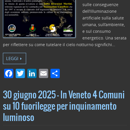
sulle conseguenze
dell’illuminazione
artificiale sulla salute
umana, sull’ambiente,
e sul consumo
energetico. Una serata
per riflettere su come tutelare il cielo notturno significhi…
LEGGI
F
T
Li
E
C
a
w
n
m
o
c
itt
k
ai
n
30 giugno 2025 – In Veneto 4 Comuni
e
er
e
l
di
su 10 fuorilegge per inquinamento
b
dI
vi
luminoso
o
n
di
o