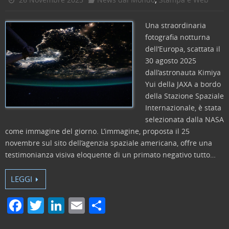
Una straordinaria
fotografia notturna
dell’Europa, scattata il
30 agosto 2025
dall’astronauta Kimiya
Yui della JAXA a bordo
della Stazione Spaziale
Internazionale, è stata
selezionata dalla NASA
come immagine del giorno. L’immagine, proposta il 25
novembre sul sito dell’agenzia spaziale americana, offre una
testimonianza visiva eloquente di un primato negativo tutto…
LEGGI
F
T
Li
E
C
a
w
n
m
o