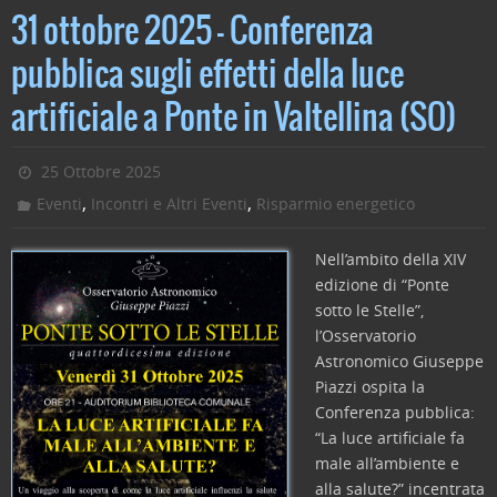
c
itt
k
ai
n
31 ottobre 2025 – Conferenza
e
er
e
l
di
pubblica sugli effetti della luce
b
dI
vi
artificiale a Ponte in Valtellina (SO)
o
n
di
o
25 Ottobre 2025
k
,
,
Eventi
Incontri e Altri Eventi
Risparmio energetico
Nell’ambito della XIV
edizione di “Ponte
sotto le Stelle”,
l’Osservatorio
Astronomico Giuseppe
Piazzi ospita la
Conferenza pubblica:
“La luce artificiale fa
male all’ambiente e
alla salute?” incentrata