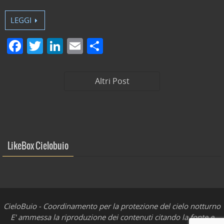
LEGGI
F
T
Li
E
C
a
w
n
m
o
c
itt
k
ai
n
Altri Post
e
er
e
l
di
b
dI
vi
o
n
di
o
LikeBox Cielobuio
k
CieloBuio - Coordinamento per la protezione del cielo notturno
E' ammessa la riproduzione dei contenuti citando la fonte e