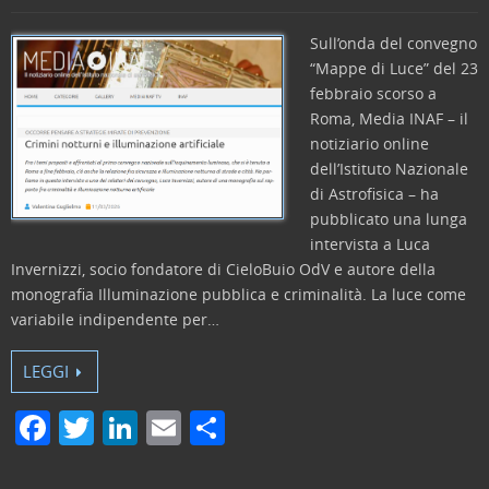
Sull’onda del convegno
“Mappe di Luce” del 23
febbraio scorso a
Roma, Media INAF – il
notiziario online
dell’Istituto Nazionale
di Astrofisica – ha
pubblicato una lunga
intervista a Luca
Invernizzi, socio fondatore di CieloBuio OdV e autore della
monografia Illuminazione pubblica e criminalità. La luce come
variabile indipendente per…
LEGGI
F
T
Li
E
C
a
w
n
m
o