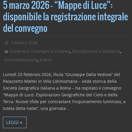
c
itt
k
ai
n
5 marzo 2026 – “Mappe di Luce”:
e
er
e
l
di
disponibile la registrazione integrale
b
dI
vi
del convegno
o
n
di
o
5 Marzo 2026
k
,
,
Congressi, Convegni e Simposi
Divulgazione e Didattica
,
Documentazione
Eventi
Lunedì 23 febbraio 2026, l’Aula “Giuseppe Dalla Vedova” del
Palazzetto Mattei in Villa Celimontana – sede storica della
Società Geografica Italiana a Roma – ha ospitato il convegno
“Mappe di Luce: Esplorazioni Geografiche del Cielo e della
Terra. Nuove sfide per contrastare l’inquinamento luminoso, a
tutela della notte”, una giornata…
LEGGI