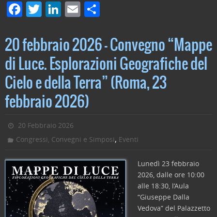
F
T
Li
E
C
a
w
n
m
o
c
itt
k
ai
n
20 febbraio 2026 – Convegno “Mappe
e
er
e
l
di
di Luce. Esplorazioni Geografiche del
b
dI
vi
Cielo e della Terra” (Roma, 23
o
n
di
o
febbraio 2026)
k
20 Febbraio 2026
,
Congressi, Convegni e Simposi
Eventi
Lunedì 23 febbraio
2026, dalle ore 10:00
alle 18:30, l’Aula
“Giuseppe Dalla
Vedova” del Palazzetto