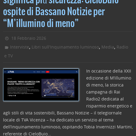
significa più sicurezza: CieloBuio
b
dI
vi
ospite di Bassano Notizie per
o
n
di
o
“M’illumino di meno”
k
18 Febbraio 2026
,
,
,
Interviste
Libri sull'Inquinamento luminoso
Media
Radio
e TV
In occasione della XXII
edizione di M’illumino
di meno, la storica
campagna di Rai
Radio2 dedicata al
risparmio energetico e
agli stili di vita sostenibili, Bassano Notizie – il telegiornale
locale di TVA Vicenza – ha dedicato un servizio al tema
dell’inquinamento luminoso, ospitando Tobia Invernizzi Martini,
referente di CieloBuio…