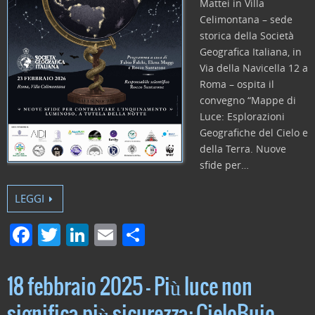
Mattei in Villa
Celimontana – sede
storica della Società
Geografica Italiana, in
Via della Navicella 12 a
Roma – ospita il
convegno “Mappe di
Luce: Esplorazioni
Geografiche del Cielo e
della Terra. Nuove
sfide per…
LEGGI
F
T
Li
E
C
a
w
n
m
o
c
itt
k
ai
n
18 febbraio 2025 – Più luce non
e
er
e
l
di