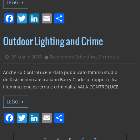
LEGGI
F
T
Li
E
C
a
w
n
m
o
c
itt
k
ai
n
Outdoor Lighting and Crime
e
er
e
l
di
b
dI
vi
,
29 Luglio 2003
Documento Scientifico
Sicurezza
o
n
di
Anche su ControLuce è stato pubblicato l’ottimo studio
o
dell’astronomo australiano Barry Clark sul rapporto fra
k
illuminazione esrerna e criminalità VAI A CONTROLUCE
LEGGI
F
T
Li
E
C
a
w
n
m
o
c
itt
k
ai
n