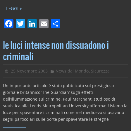
LEGGI
F
T
Li
E
C
a
w
n
m
o
c
itt
k
ai
n
le luci intense non dissuadono i
e
er
e
l
di
criminali
b
dI
vi
o
n
di
,
25 Novembre 2003
News dal Mondo
Sicurezza
o
Un importante articolo è stato pubblicato sul prestigioso
k
giornale britannico ‘The Guardian’ sugli effetti
dell’illuminazione sul crimine. Paul Marchant, studioso di
statistica alla Leeds Metropolitan University afferma: ‘Usiamo la
luce per spaventare i criminali come nel medioevo si usavano
segni particolari sulle porte per spaventare le streghé