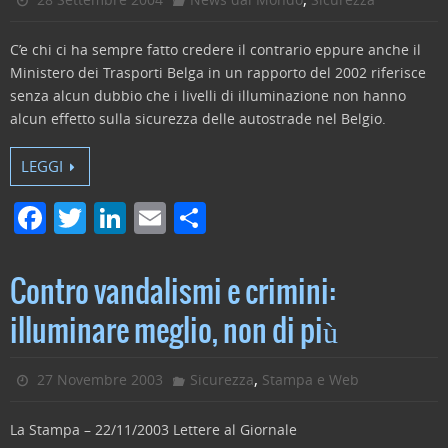
C’e chi ci ha sempre fatto credere il contrario eppure anche il
Ministero dei Trasporti Belga in un rapporto del 2002 riferisce
senza alcun dubbio che i livelli di illuminazione non hanno
alcun effetto sulla sicurezza delle autostrade nel Belgio.
LEGGI
F
T
Li
E
C
a
w
n
m
o
c
itt
k
ai
n
Contro vandalismi e crimini:
e
er
e
l
di
illuminare meglio, non di più
b
dI
vi
o
n
di
,
27 Novembre 2003
Sicurezza
Stampa e Web
o
La Stampa – 22/11/2003 Lettere al Giornale
k