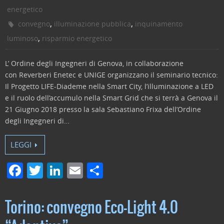
energetico
,
,
convegno
illuminazione pubblica
inquinamento
,
luminoso
risparmio energetico
L’ Ordine degli Ingegneri di Genova, in collaborazione
con Reverberi Enetec e UNIGE organizzano il seminario tecnico:
Il Progetto LIFE-Diademe nella Smart City, l’illuminazione a LED
e il ruolo dell’accumulo nella Smart Grid che si terrà a Genova il
21 Giugno 2018 presso la sala Sebastiano Frixa dell’Ordine
degli Ingegneri di…
LEGGI
F
T
Li
E
C
a
w
n
m
o
c
itt
k
ai
n
Torino: convegno Eco-Light 4.0
e
er
e
l
di