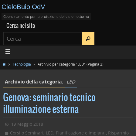
CieloBuio OdV
Coordinamento per la protezione del cielo notturno
Cerca nel sito
Tecnologia
Archivio per categoria "LED"
(Pagina 2)
Archivio della categoria:
LED
Genova: seminario tecnico
illuminazione esterna
19 Maggio 2018
,
,
,
Corsi o Seminari
LED
Pianificazione e Impianti
Risparmio