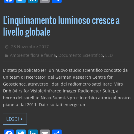
a
w
n
m
o
c
itt
k
ai
n
L’inquinamento luminoso cresce a
e
er
e
l
di
livello globale
b
dI
vi
o
n
di
23 Novembre 2017
o
,
,
Ambiente flora e fauna
Documento Scientifico
LED
k
E’ stato pubblicato ieri un nuovo studio scientifico condotto da
un team di ricercatori del German Research Centre for
Geoscience, attraverso i dati del radiometro satellitare Viirs
Dnb (Viirs for Visible/Infrared Imager Radiometer Suite), a
bordo del satellite Noaa Suomi-Npp e in orbita attorto al nostro
pianeta dal 2011. Dai risultati emerge un…
LEGGI