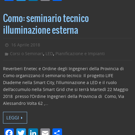
a
w
n
m
o
c
itt
k
ai
n
Como: seminario tecnico
e
er
e
l
di
illuminazione esterna
b
dI
vi
o
n
di
16 Aprile 2018
o
,
,
Corsi o Seminari
LED
Pianificazione e Impianti
k
Reverberi Enetec e Ordine degli Ingegneri della Provincia di
Como organizzano il seminario tecnico: Il progetto LIFE
Diademe nella Smart City, l’illuminazione a LED e il ruolo
dell’accumulo nella Smart Grid che si terrà Martedì 22 Maggio
2018 presso l’Ordine Ingegneri della Provincia di Como, Via
Alessandro Volta 62 ,…
LEGGI
F
T
Li
E
C