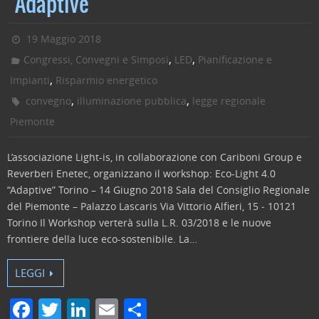
“Adaptive”
b
dI
vi
o
n
di
19 Maggio 2018
o
,
,
Congressi, Convegni e Simposi
LED
Pianificazione e
k
,
Impianti
Risparmio energetico
,
,
convegno
illuminazione pubblica
legge regionale
Piemonte
L’associazione Light-is, in collaborazione con Cariboni Group e
Reverberi Enetec, organizzano il workshop: Eco-Light 4.0
“Adaptive” Torino – 14 Giugno 2018 Sala del Consiglio Regionale
del Piemonte – Palazzo Lascaris Via Vittorio Alfieri, 15 ‐ 10121
Torino Il Workshop verterà sulla L.R. 03/2018 e le nuove
frontiere della luce eco-sostenibile. La…
LEGGI
F
T
Li
E
C