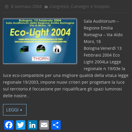
o
n
di
8 Gennaio 2004
Congressi, Convegni e Simposi
o
k
Sala Auditorium –
Regione Emilia
Romagna – Via Aldo
Moro, 18
Bologna.Venerdì 13
Febbraio 2004 Eco
Light 2004La Legge
regionale n.19/03e la
luce eco-compatibile per una migliore qualità della vitaLa legge
regionale 19/2003, impone nuovi criteri per progettare la luce
sul territorio.é l’occasione per riqualificare gli spazi luminosi
delle nostre…
LEGGI
F
T
Li
E
C