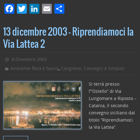
F
T
Li
E
C
a
w
n
m
o
c
itt
k
ai
n
13 dicembre 2003 – Riprendiamoci la
e
er
e
l
di
Via Lattea 2
b
dI
vi
o
n
di
8 Dicembre 2003
o
,
Ambiente flora e fauna
Congressi, Convegni e Simposi
k
Si terrà presso
l’”Ostello” di Via
Lungomare a Riposto –
Catania, il secondo
convegno siciliano dal
titolo “Riprendiamoci
la Via Lattea”.