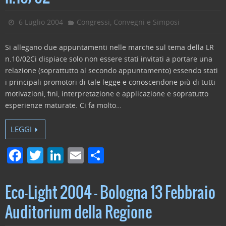
6 Luglio 2004
Congressi, Convegni e Simposi
Si allegano due appuntamenti nelle marche sul tema della LR
n.10/02Ci dispiace solo non essere stati invitati a portare una
relazione (soprattutto al secondo appuntamento) essendo stati
i principali promotori di tale legge e conoscendone più di tutti
motivazioni, fini, interpretazione e applicazione e sopratutto
esperienze maturate. Ci fa molto…
LEGGI
F
T
Li
E
C
a
w
n
m
o
c
itt
k
ai
n
Eco-Light 2004 – Bologna 13 Febbraio
e
er
e
l
di
Auditorium della Regione
b
dI
vi