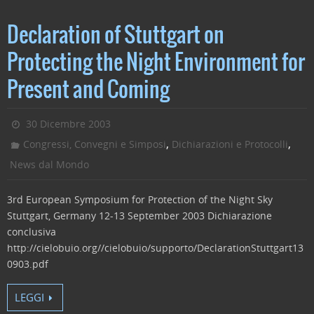
a
w
n
m
o
c
itt
k
ai
n
Declaration of Stuttgart on
e
er
e
l
di
Protecting the Night Environment for
b
dI
vi
Present and Coming
o
n
di
o
30 Dicembre 2003
k
,
,
Congressi, Convegni e Simposi
Dichiarazioni e Protocolli
News dal Mondo
3rd European Symposium for Protection of the Night Sky
Stuttgart, Germany 12-13 September 2003 Dichiarazione
conclusiva
http://cielobuio.org//cielobuio/supporto/DeclarationStuttgart13
0903.pdf
LEGGI