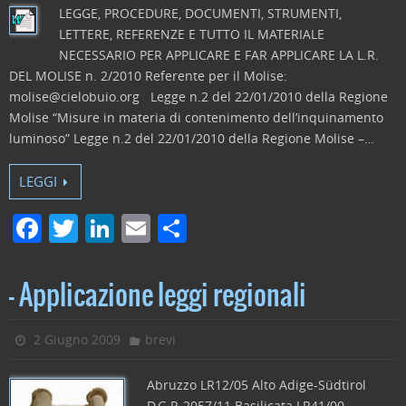
k
LEGGE, PROCEDURE, DOCUMENTI, STRUMENTI,
LETTERE, REFERENZE E TUTTO IL MATERIALE
NECESSARIO PER APPLICARE E FAR APPLICARE LA L.R.
DEL MOLISE n. 2/2010 Referente per il Molise:
molise@cielobuio.org Legge n.2 del 22/01/2010 della Regione
Molise “Misure in materia di contenimento dell’inquinamento
luminoso” Legge n.2 del 22/01/2010 della Regione Molise –…
LEGGI
F
T
Li
E
C
a
w
n
m
o
c
itt
k
ai
n
– Applicazione leggi regionali
e
er
e
l
di
b
dI
vi
2 Giugno 2009
brevi
o
n
di
Abruzzo LR12/05 Alto Adige-Südtirol
o
D.G.P. 2057/11 Basilicata LR41/00