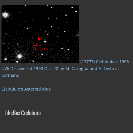
(13777) Cielobuio = 1998
UV6 Discovered 1998 Oct. 20 by M. Cavagna and A. Testa at
Sormano
CieloBuio's Asteroid Kids
LikeBox Cielobuio