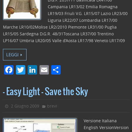
k
Campania LR13/02 Emilia Romagna
LR19/03 Friuli V.G. LR15/07 Lazio LR23/00
Liguria LR22/07 Lombardia LR17/00
Marche LR10/02Molise LR2/2010 Piemonte LR31/00 Puglia
LR15/05 Sardegna D.G.R. 48/31Toscana LR37/00 Trentino
LP16/07 Umbria LR20/05 Valle d’Aosta LR17/98 Veneto LR17/09
LEGGI
F
T
Li
E
C
a
w
n
m
o
c
itt
k
ai
n
– Easy Light – Save the Sky
e
er
e
l
di
b
dI
vi
2 Giugno 2009
brevi
o
n
di
Versione Italiana
o
English VersionVersion