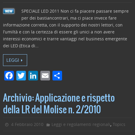
SPECIALE LED 2011 Non ci fa piacere passare sempre
per dei bastiancontrari, ma ci piace invece fare
informazione corretta, con il supporto dei nostri lettori, con
l’umiltà e con la certezza di essere gli unici a non avere
interessi economici e trarre vantaggi nel business emergente
dei LED (Etica di…
LEGGI
F
T
Li
E
C
a
w
n
m
o
c
itt
k
ai
n
Archivio: Applicazione e rispetto
e
er
e
l
di
della LR del Molise n. 2/2010
b
dI
vi
o
n
di
,
4 Febbraio 2010
Leggi e regolamenti regionali
Topics
o