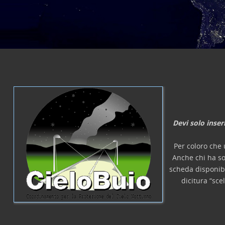
laurea, etc.
Devi solo inser
Per coloro che 
Anche chi ha so
scheda disponib
dicitura “sce