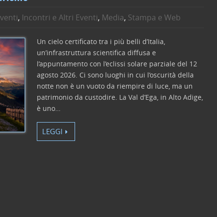
venti
,
Incontri e Altri Eventi
,
Media
,
Stampa e Web
Un cielo certificato tra i più belli d’Italia,
un’infrastruttura scientifica diffusa e
l’appuntamento con l’eclissi solare parziale del 12
agosto 2026. Ci sono luoghi in cui l’oscurità della
notte non è un vuoto da riempire di luce, ma un
patrimonio da custodire. La Val d’Ega, in Alto Adige,
è uno…
LEGGI
C
o
n
di