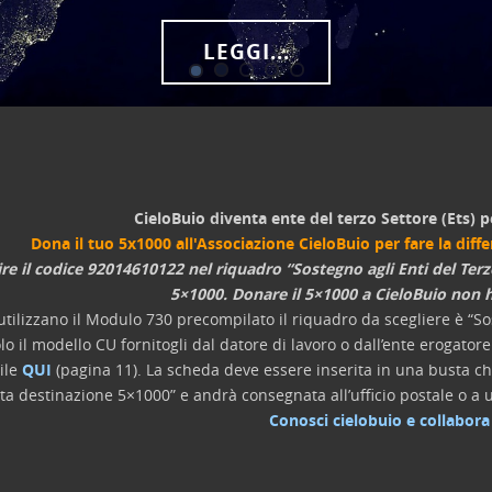
LEGGI...
CieloBuio diventa ente del terzo Settore (Ets) p
Dona il tuo 5x1000 all'Associazione CieloBuio per fare la diff
ire il codice 92014610122 nel riquadro “Sostegno agli Enti del Terz
5×1000. Donare il 5×1000 a CieloBuio non h
utilizzano il Modulo 730 precompilato il riquadro da scegliere è “Sos
lo il modello CU fornitogli dal datore di lavoro o dall’ente erogato
ile
QUI
(pagina 11). La scheda deve essere inserita in una busta chi
lta destinazione 5×1000” e andrà consegnata all’ufficio postale o a u
Conosci cielobuio e collabora