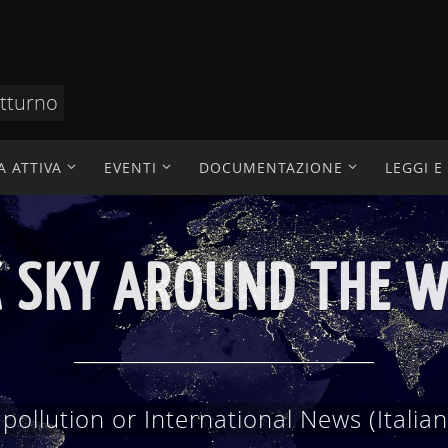
otturno
A ATTIVA
EVENTI
DOCUMENTAZIONE
LEGGI 
AZIONE TECNICO SC
 scientifici, divulgazione, didattica, ric