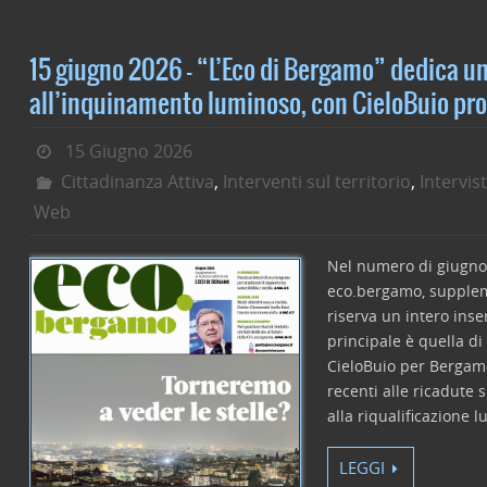
c
itt
k
ai
n
e
er
e
l
di
15 giugno 2026 – “L’Eco di Bergamo” dedica un
b
dI
vi
all’inquinamento luminoso, con CieloBuio pr
o
n
di
15 Giugno 2026
o
Cittadinanza Attiva
,
Interventi sul territorio
,
Intervis
k
Web
Nel numero di giugno 
eco.bergamo, supplem
riserva un intero inse
principale è quella di
CieloBuio per Bergamo:
recenti alle ricadute s
alla riqualificazione 
LEGGI