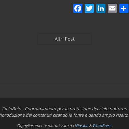
F
T
Li
E
a
w
n
m
c
itt
k
ai
e
er
e
l
Altri Post
b
dI
o
n
o
k
CieloBuio - Coordinamento per la protezione del cielo notturno
iproduzione dei contenuti citando la fonte e dando ampio risalto 
Orgogliosamente motorizzato da
Nirvana
&
WordPress.