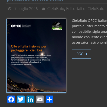
7 Luglio 2026
CieloBuio
,
Editoriali di CieloBuio
CieloBuio OPCC-Italian
punto di riferimento p
compatibile, sigla una
mondo con l’ente cilen
osservatori astronomi
LEGGI
F
T
Li
E
C
a
w
n
m
o