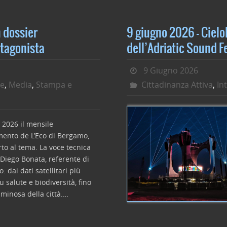
b
dI
o
n
o
 dossier
9 giugno 2026 – CieloB
k
otagonista
dell’Adriatic Sound F
9 Giugno 2026
te
,
Media
,
Stampa e
Cittadinanza Attiva
,
In
2026 il mensile
ento de L’Eco di Bergamo,
rto al tema. La voce tecnica
 Diego Bonata, referente di
 dai dati satellitari più
u salute e biodiversità, fino
luminosa della città.…