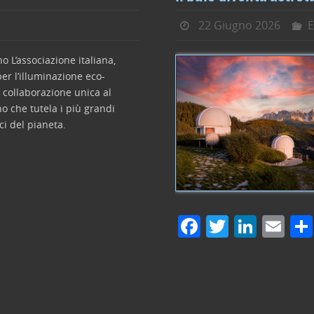
22 Giugno 2026
E
o L’associazione italiana,
er l’illuminazione eco-
 collaborazione unica al
o che tutela i più grandi
ci del pianeta.
F
T
Li
E
a
w
n
m
c
itt
k
ai
e
er
e
l