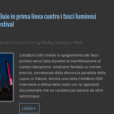
vi
di
uio in prima linea contro i fasci luminosi
estival
terventi sul territorio
,
Media
,
Stampa e Web
CieloBuio OdV chiede lo spegnimento dei fasci
puntati verso l’alto durante la manifestazione al
Campo d’aviazione. Un’azione fondata su norme
precise, corroborata dalla denuncia parallela della
Lupus in Fabula. Ancora una volta CieloBuio OdV
interviene a difesa della notte con la rigorosità
documentale che ne caratterizza l’azione da oltre
venticinque…
LEGGI