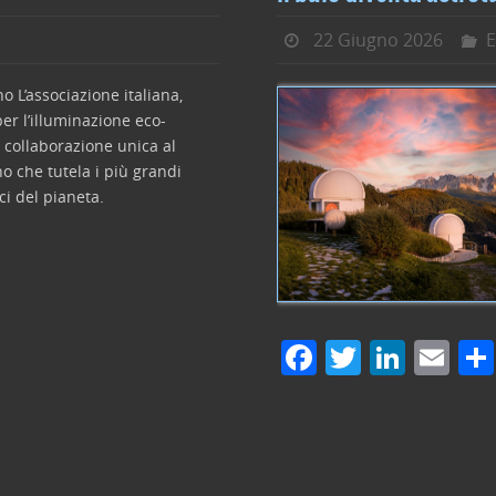
22 Giugno 2026
E
o L’associazione italiana,
er l’illuminazione eco-
 collaborazione unica al
o che tutela i più grandi
ci del pianeta.
F
T
Li
E
a
w
n
m
c
itt
k
ai
e
er
e
l