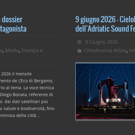
b
dI
o
n
o
 dossier
9 giugno 2026 – CieloB
k
otagonista
dell’Adriatic Sound F
9 Giugno 2026
te
,
Media
,
Stampa e
Cittadinanza Attiva
,
In
2026 il mensile
ento de L’Eco di Bergamo,
rto al tema. La voce tecnica
 Diego Bonata, referente di
 dai dati satellitari più
u salute e biodiversità, fino
luminosa della città.…