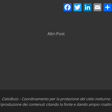
F
T
Li
E
a
w
n
m
c
itt
k
ai
e
er
e
l
Altri Post
b
dI
o
n
o
k
CieloBuio - Coordinamento per la protezione del cielo notturno
iproduzione dei contenuti citando la fonte e dando ampio risalto 