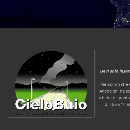
laurea, etc.
Devi solo inser
Per coloro che 
Anche chi ha so
scheda disponib
dicitura “sce