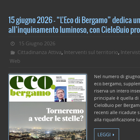
c
itt
k
ai
n
e
er
e
l
di
15 giugno 2026 – “L’Eco di Bergamo” dedica un
b
dI
vi
all’inquinamento luminoso, con CieloBuio pr
o
n
di
15 Giugno 2026
o
Cittadinanza Attiva
,
Interventi sul territorio
,
Intervis
k
Web
Nel numero di giugno 
eco.bergamo, supplem
riserva un intero inse
principale è quella di
CieloBuio per Bergamo:
recenti alle ricadute s
alla riqualificazione 
LEGGI