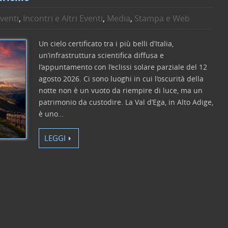
venti
,
Incontri e Altri Eventi
,
Media
,
Stampa e Web
Un cielo certificato tra i più belli d’Italia,
un’infrastruttura scientifica diffusa e
l’appuntamento con l’eclissi solare parziale del 12
agosto 2026. Ci sono luoghi in cui l’oscurità della
notte non è un vuoto da riempire di luce, ma un
patrimonio da custodire. La Val d’Ega, in Alto Adige,
è uno…
LEGGI
C
o
n
di