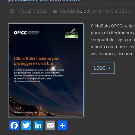
7 Luglio 2026
CieloBuio
,
Editoriali di CieloBuio
CieloBuio OPCC-Italian
punto di riferimento p
compatibile, sigla una
mondo con l’ente cilen
osservatori astronomi
LEGGI
F
T
Li
E
C
a
w
n
m
o