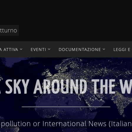
otturno
A ATTIVA
EVENTI
DOCUMENTAZIONE
LEGGI 
AZIONE TECNICO SC
 scientifici, divulgazione, didattica, ric