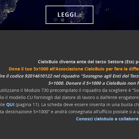
LEGGI...
CieloBuio diventa ente del terzo Settore (Ets) p
Dona il tuo 5x1000 all'Associazione CieloBuio per fare la diff
ire il codice 92014610122 nel riquadro “Sostegno agli Enti del Terz
5×1000. Donare il 5×1000 a CieloBuio non h
utilizzano il Modulo 730 precompilato il riquadro da scegliere è “Sos
lo il modello CU fornitogli dal datore di lavoro o dall’ente erogato
ile
QUI
(pagina 11). La scheda deve essere inserita in una busta chi
lta destinazione 5×1000” e andrà consegnata all’ufficio postale o a u
Conosci cielobuio e collabora