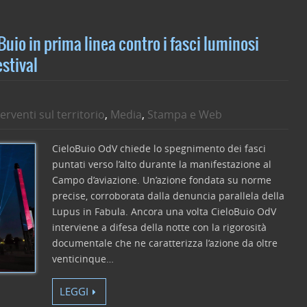
vi
di
uio in prima linea contro i fasci luminosi
estival
terventi sul territorio
,
Media
,
Stampa e Web
CieloBuio OdV chiede lo spegnimento dei fasci
puntati verso l’alto durante la manifestazione al
Campo d’aviazione. Un’azione fondata su norme
precise, corroborata dalla denuncia parallela della
Lupus in Fabula. Ancora una volta CieloBuio OdV
interviene a difesa della notte con la rigorosità
documentale che ne caratterizza l’azione da oltre
venticinque…
LEGGI