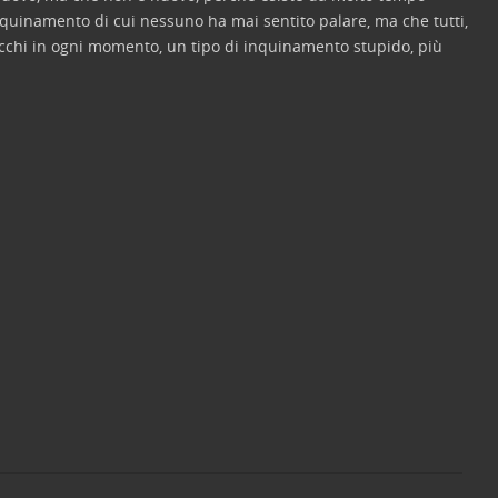
inquinamento di cui nessuno ha mai sentito palare, ma che tutti,
cchi in ogni momento, un tipo di inquinamento stupido, più
C
o
n
di
vi
di