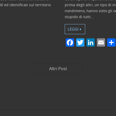
 ed identificati sul territorio
prima degli altri, un tipo di 
nondimeno, hanno sotto gli o
stupido di tutti…
LEGGI
F
T
Li
E
a
w
n
m
c
itt
k
ai
e
er
e
l
Altri Post
b
dI
o
n
o
k