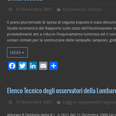
14 Novembre 2001
Documento Tecnico
Il piano pluriennale di spesa di seguito esposto è stato desunto
Studio economico del Rapporto sullo stato dell’illuminazione nel
provvedimenti atti a ridurre l’inquinamento luminoso ed il con
unitari stimati per la sostituzione delle lampade, lampioni, glo
LEGGI
F
T
Li
E
C
a
w
n
m
o
c
itt
k
ai
n
e
er
e
l
di
Elenco Tecnico degli osservatori della Lombar
b
dI
vi
14 Novembre 2001
Leggi e regolamenti regiona
o
n
di
o
Allegato B Delibela della R.L. n.2611 del 11 Dicembre 2000 Gli