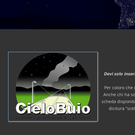
laurea, etc.
Devi solo inser
Per coloro che 
Anche chi ha so
scheda disponib
dicitura “sce