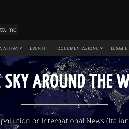
otturno
A ATTIVA
EVENTI
DOCUMENTAZIONE
LEGGI 
AZIONE TECNICO SC
 scientifici, divulgazione, didattica, ric