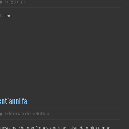
Leggi e pdl
issioni
C
o
n
di
vi
di
ent’anni fa
Editoriali di CieloBuio
nuovo, ma che non è nuovo, perchè esiste da molto tempo