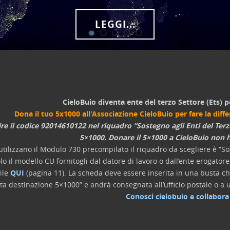
LEGGI...
CieloBuio diventa ente del terzo Settore (Ets) p
Dona il tuo 5x1000 all'Associazione CieloBuio per fare la diff
ire il codice 92014610122 nel riquadro “Sostegno agli Enti del Terz
5×1000. Donare il 5×1000 a CieloBuio non h
utilizzano il Modulo 730 precompilato il riquadro da scegliere è “Sos
lo il modello CU fornitogli dal datore di lavoro o dall’ente erogato
ile
QUI
(pagina 11). La scheda deve essere inserita in una busta chi
lta destinazione 5×1000” e andrà consegnata all’ufficio postale o a u
Conosci cielobuio e collabora