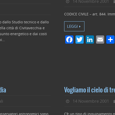
14 Novembre 2001
CODICE CIVILE – art. 844. Imm
 dallo Studio tecnico e dallo
LEGGI
la città di Civitavecchia e
sunto energetico e dai costi
F
T
Li
E
bi…
a
w
n
m
c
itt
k
ai
e
er
e
l
b
dI
o
n
o
dia
Vogliamo il cielo di tr
k
li
14 Novembre 2001
 osservatori astronomici sono
C’è un tipo di inquinamento 