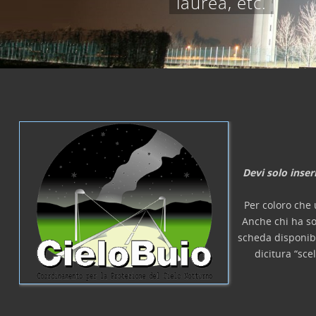
laurea, etc.
Devi solo inser
Per coloro che 
Anche chi ha so
scheda disponib
dicitura “sce