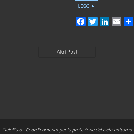
LEGGI
F
T
Li
E
a
w
n
m
c
itt
k
ai
e
er
e
l
Altri Post
b
dI
o
n
o
k
CieloBuio - Coordinamento per la protezione del cielo notturno