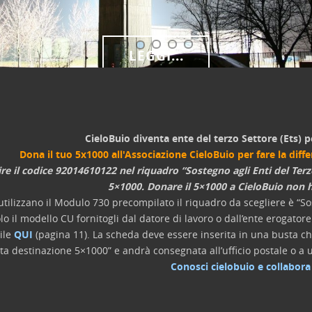
LEGGI...
CieloBuio diventa ente del terzo Settore (Ets) p
Dona il tuo 5x1000 all'Associazione CieloBuio per fare la diff
ire il codice 92014610122 nel riquadro “Sostegno agli Enti del Terz
5×1000. Donare il 5×1000 a CieloBuio non h
utilizzano il Modulo 730 precompilato il riquadro da scegliere è “Sos
lo il modello CU fornitogli dal datore di lavoro o dall’ente erogato
ile
QUI
(pagina 11). La scheda deve essere inserita in una busta chi
lta destinazione 5×1000” e andrà consegnata all’ufficio postale o a u
Conosci cielobuio e collabora