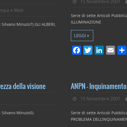
15 Novembre 2001
ampa e Web
Serie di sette Articoli Pubbli
ILLUMINAZIONE
di Silvano Minuto7) GLI ALBERI,
LEGGI
F
T
Li
E
a
w
n
m
c
itt
k
ai
e
er
e
l
b
dI
ezza della visione
ANPN – Inquinamento 
o
n
15 Novembre 2001
o
k
di Silvano Minuto5)
Serie di sette Articoli Pubbli
PROBLEMA DELL’INQUINAMENTO