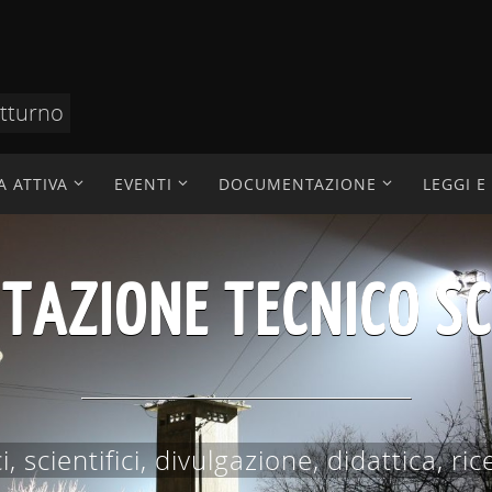
otturno
A ATTIVA
EVENTI
DOCUMENTAZIONE
LEGGI 
AZIONE TECNICO SC
 scientifici, divulgazione, didattica, ric