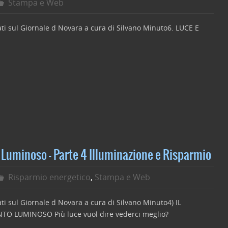
Stampa e Web
cati sul Giornale d Novara a cura di Silvano Minuto6. LUCE E
C
o
n
di
vi
Luminoso – Parte 4 Illuminazione e Risparmio
di
Risparmio energetico
,
Stampa e Web
cati sul Giornale d Novara a cura di Silvano Minuto4) IL
 LUMINOSO Più luce vuol dire vederci meglio?