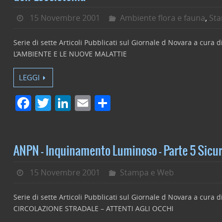
15 Novembre 2001
Ambiente flora e fauna
,
St
Serie di sette Articoli Pubblicati sul Giornale d Novara a cura 
L’AMBIENTE E LE NUOVE MALATTIE
LEGGI
F
T
Li
E
C
a
w
n
m
o
c
itt
k
ai
n
e
er
e
l
di
ANPN – Inquinamento Luminoso – Parte 5 Sicur
b
dI
vi
15 Novembre 2001
Stampa e Web
o
n
di
o
Serie di sette Articoli Pubblicati sul Giornale d Novara a cura 
k
CIRCOLAZIONE STRADALE – ATTENTI AGLI OCCHI