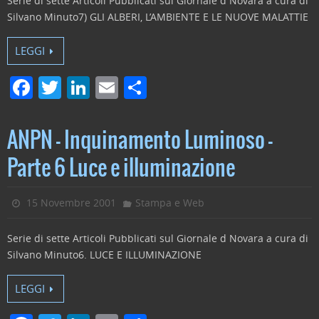
Serie di sette Articoli Pubblicati sul Giornale d Novara a cura di
Silvano Minuto7) GLI ALBERI, L’AMBIENTE E LE NUOVE MALATTIE
LEGGI
F
T
Li
E
C
a
w
n
m
o
c
itt
k
ai
n
ANPN – Inquinamento Luminoso –
e
er
e
l
di
Parte 6 Luce e illuminazione
b
dI
vi
o
n
di
15 Novembre 2001
Stampa e Web
o
Serie di sette Articoli Pubblicati sul Giornale d Novara a cura di
k
Silvano Minuto6. LUCE E ILLUMINAZIONE
LEGGI