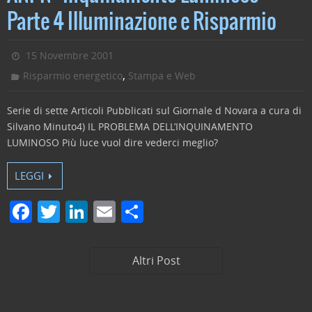
e
er
e
l
di
Parte 4 Illuminazione e Risparmio
b
dI
vi
o
n
di
15 Novembre 2001
o
,
Risparmio energetico
Stampa e Web
k
Serie di sette Articoli Pubblicati sul Giornale d Novara a cura di
Silvano Minuto4) IL PROBLEMA DELL’INQUINAMENTO
LUMINOSO Più luce vuol dire vederci meglio?
LEGGI
F
T
Li
E
C
a
w
n
m
o
c
itt
k
ai
n
Altri Post
e
er
e
l
di
b
dI
vi