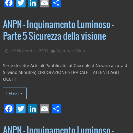
F
T
Li
E
C
a
w
n
m
o
c
itt
k
ai
n
ANPN – Inquinamento Luminoso –
e
er
e
l
di
Parte 5 Sicurezza della visione
b
dI
vi
o
n
di
15 Novembre 2001
Stampa e Web
o
Serie di sette Articoli Pubblicati sul Giornale d Novara a cura di
k
Silvano Minuto5) CIRCOLAZIONE STRADALE – ATTENTI AGLI
OCCHI
LEGGI
F
T
Li
E
C
a
w
n
m
o
c
itt
k
ai
n
ANPN – Inquinamento Luminoso –