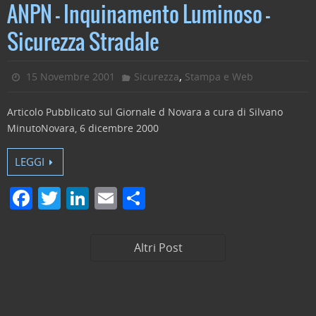
c
itt
k
ai
n
ANPN – Inquinamento Luminoso –
e
er
e
l
di
Sicurezza Stradale
b
dI
vi
o
n
di
,
15 Novembre 2001
Sicurezza
Stampa e Web
o
Articolo Pubblicato sul Giornale d Novara a cura di Silvano
k
MinutoNovara, 6 dicembre 2000
LEGGI
F
T
Li
E
C
a
w
n
m
o
c
itt
k
ai
n
Altri Post
e
er
e
l
di
b
dI
vi
o
n
di