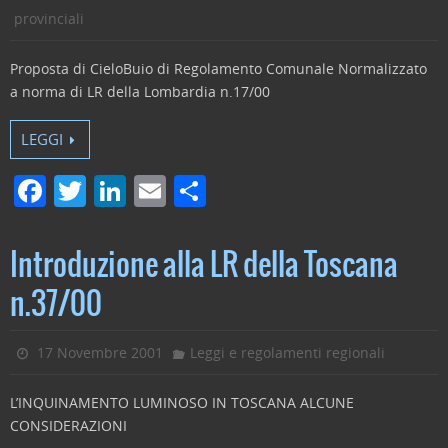
provinciali
Proposta di CieloBuio di Regolamento Comunale Normalizzato
a norma di LR della Lombardia n.17/00
LEGGI
F
T
Li
E
C
a
w
n
m
o
c
itt
k
ai
n
Introduzione alla LR della Toscana
e
er
e
l
di
n.37/00
b
dI
vi
o
n
di
17 Novembre 2001
Leggi e regolamenti regionali
o
L’INQUINAMENTO LUMINOSO IN TOSCANA ALCUNE
k
CONSIDERAZIONI