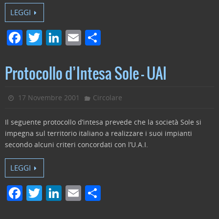
LEGGI
F
T
Li
E
C
a
w
n
m
o
c
itt
k
ai
n
Protocollo d’Intesa Sole – UAI
e
er
e
l
di
b
dI
vi
17 Novembre 2001
Circolare
o
n
di
Il seguente protocollo d’intesa prevede che la società Sole si
o
impegna sul territorio italiano a realizzare i suoi impianti
k
secondo alcuni criteri concordati con l’U.A.I.
LEGGI
F
T
Li
E
C
a
w
n
m
o