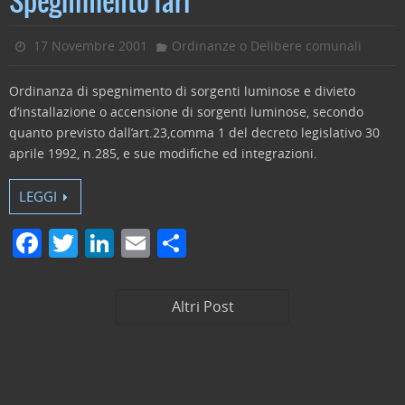
Spegnimento fari
b
dI
vi
o
n
di
17 Novembre 2001
Ordinanze o Delibere comunali
o
Ordinanza di spegnimento di sorgenti luminose e divieto
k
d’installazione o accensione di sorgenti luminose, secondo
quanto previsto dall’art.23,comma 1 del decreto legislativo 30
aprile 1992, n.285, e sue modifiche ed integrazioni.
LEGGI
F
T
Li
E
C
a
w
n
m
o
c
itt
k
ai
n
Altri Post
e
er
e
l
di
b
dI
vi
o
n
di