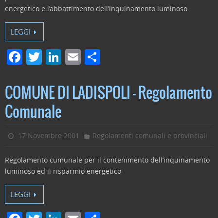
energetico e l’abbattimento dell’inquinamento luminoso
LEGGI
F
T
Li
E
C
a
w
n
m
o
c
itt
k
ai
n
COMUNE DI LADISPOLI – Regolamento
e
er
e
l
di
Comunale
b
dI
vi
o
n
di
17 Novembre 2001
Regolamenti comunali e provinciali
o
Regolamento cumunale per il contenimento dell’inquinamento
k
luminoso ed il risparmio energetico
LEGGI