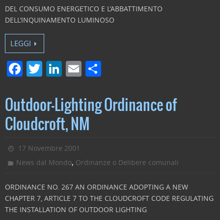
DEL CONSUMO ENERGETICO E L’ABBATTIMENTO
DELL’INQUINAMENTO LUMINOSO
LEGGI
F
T
Li
E
C
a
w
n
m
o
c
itt
k
ai
n
Outdoor-Lighting Ordinance of
e
er
e
l
di
Cloudcroft, NM
b
dI
vi
o
n
di
17 Novembre 2001
o
,
News dal Mondo
Ordinanze o Delibere comunali
k
ORDINANCE NO. 267 AN ORDINANCE ADOPTING A NEW
CHAPTER 7, ARTICLE 7 TO THE CLOUDCROFT CODE REGULATING
THE INSTALLATION OF OUTDOOR LIGHTING