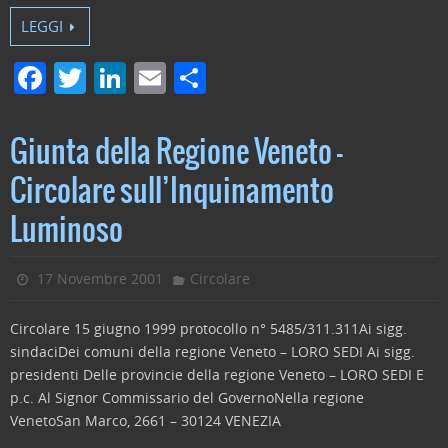
LEGGI
F
T
Li
E
C
a
w
n
m
o
c
itt
k
ai
n
Giunta della Regione Veneto –
e
er
e
l
di
Circolare sull’Inquinamento
b
dI
vi
Luminoso
o
n
di
o
17 Novembre 2001
Circolare
k
Circolare 15 giugno 1999 protocollo n° 5485/311.311Ai sigg.
sindaciDei comuni della regione Veneto – LORO SEDI Ai sigg.
presidenti Delle provincie della regione Veneto – LORO SEDI E
p.c. Al Signor Commissario del GovernoNella regione
VenetoSan Marco, 2661 – 30124 VENEZIA