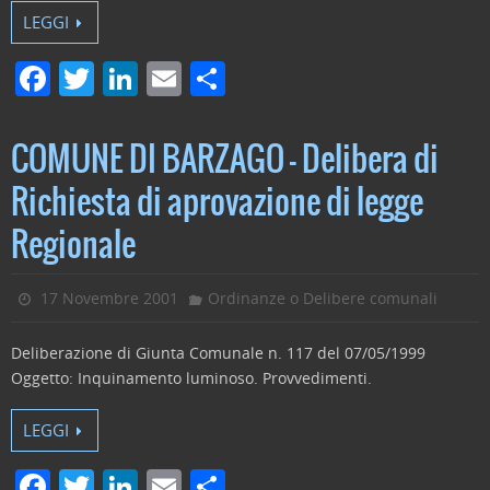
LEGGI
F
T
Li
E
C
a
w
n
m
o
c
itt
k
ai
n
COMUNE DI BARZAGO – Delibera di
e
er
e
l
di
Richiesta di aprovazione di legge
b
dI
vi
Regionale
o
n
di
o
17 Novembre 2001
Ordinanze o Delibere comunali
k
Deliberazione di Giunta Comunale n. 117 del 07/05/1999
Oggetto: Inquinamento luminoso. Provvedimenti.
LEGGI
F
T
Li
E
C